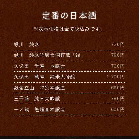
定番の日本酒
※表示価格は全て税込みです。
緑川 純米
720円
緑川 純米吟醸雪洞貯蔵「緑」
780円
久保田 千寿 本醸造
700円
久保田 萬寿 純米大吟醸
1,700円
銀嶺立山 特別本醸造
660円
三千盛 純米大吟醸
780円
一ノ蔵 無鑑査本醸造
600円