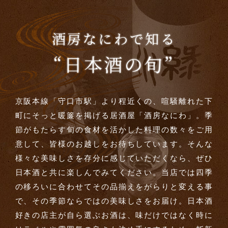
酒房なにわで知る
“日本酒の旬”
京阪本線「守口市駅」より程近くの、喧騒離れた下
町にそっと暖簾を掲げる居酒屋「酒房なにわ」。季
節がもたらす旬の食材を活かした料理の数々をご用
意して、皆様のお越しをお待ちしています。そんな
様々な美味しさを存分に感じていただくなら、ぜひ
日本酒と共に楽しんでみてください。当店では四季
の移ろいに合わせてその品揃えをがらりと変える事
で、その季節ならではの美味しさをお届け。日本酒
好きの店主が自ら選ぶお酒は、味だけではなく時に